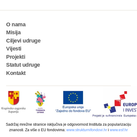
O nama
Misija
Ciljevi udruge
Vijesti
Projekti
Statut udruge
Kontakt
Sadržaj mrežne stranice isključiva je odgovornost Instituta za popularizaciju
znanosti. Za više o EU fondovima:
www.
strukturnifondovi.hr
i
www.
esf.hr