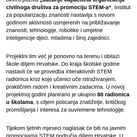
civilnoga društva za promociju STEM-a“
, Institut
za popularizaciju znanosti nastavlja s novom
godinom aktivnosti usmjerenih na približavanje
znanosti, tehnologije, robotike i umjetne
inteligencije djeci, mladima i široj zajednici.
Projektni tim već je ponovno na terenu i obilazi
škole diljem Hrvatske. Do kraja školske godine
nastavit će se provedba interaktivnih STEM
radionica kroz koje učenici uče istraživanjem,
praktičnim radom i kreativnim zadacima. U novoj
projektnoj godini planirano je ukupno
80 radionica
u školama
, s ciljem poticanja znatiželje, kritičkog
promišljanja i interesa za suvremene tehnologije.
Tijekom ljetnih mjeseci naglasak će biti na javnim
promocijama STEM područja diljem Hrvatske. U